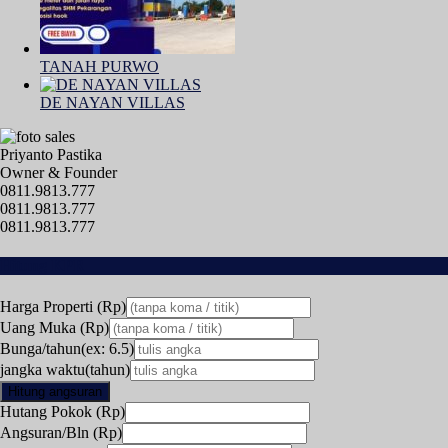
TANAH PURWO
DE NAYAN VILLAS
Priyanto Pastika
Owner & Founder
0811.9813.777
0811.9813.777
0811.9813.777
Hitung KPR
Harga Properti (Rp)
Uang Muka (Rp)
Bunga/tahun(ex: 6.5)
jangka waktu(tahun)
Hitung angsuran
Hutang Pokok (Rp)
Angsuran/Bln (Rp)