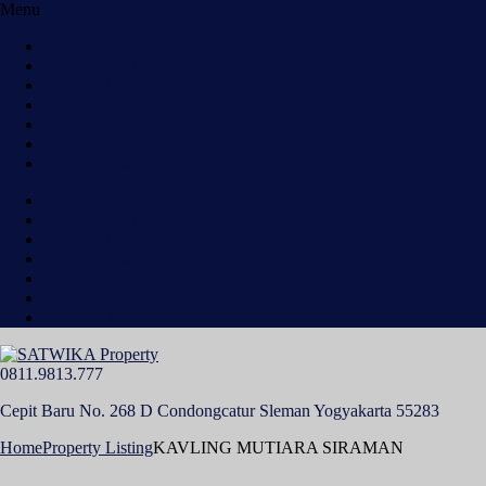
Menu
Home
Tentang kami
Property Listing
Premium Listing
Gallery
Partner
Hubungi Kami
Home
Tentang kami
Property Listing
Premium Listing
Gallery
Partner
Hubungi Kami
0811.9813.777
Cepit Baru No. 268 D Condongcatur Sleman Yogyakarta 55283
Home
Property Listing
KAVLING MUTIARA SIRAMAN