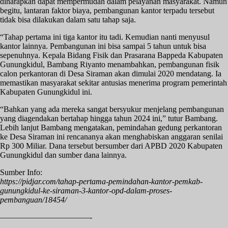
diharapkan dapat mempermudah dalam pelayanan masyarakat. Namun
begitu, lantaran faktor biaya, pembangunan kantor terpadu tersebut
tidak bisa dilakukan dalam satu tahap saja.
“Tahap pertama ini tiga kantor itu tadi. Kemudian nanti menyusul
kantor lainnya. Pembangunan ini bisa sampai 5 tahun untuk bisa
sepenuhnya. Kepala Bidang Fisik dan Prasarana Bappeda Kabupaten
Gunungkidul, Bambang Riyanto menambahkan, pembangunan fisik
calon perkantoran di Desa Siraman akan dimulai 2020 mendatang. Ia
memastikan masyarakat sekitar antusias menerima program pemerintah
Kabupaten Gunungkidul ini.
“Bahkan yang ada mereka sangat bersyukur menjelang pembangunan
yang diagendakan bertahap hingga tahun 2024 ini,” tutur Bambang.
Lebih lanjut Bambang mengatakan, pemindahan gedung perkantoran
ke Desa Siraman ini rencananya akan menghabiskan anggaran senilai
Rp 300 Miliar. Dana tersebut bersumber dari APBD 2020 Kabupaten
Gunungkidul dan sumber dana lainnya.
Sumber Info:
https://pidjar.com/tahap-pertama-pemindahan-kantor-pemkab-
gunungkidul-ke-siraman-3-kantor-opd-dalam-proses-
pembanguan/18454/
———————————-