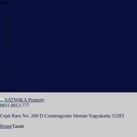
Menu
Home
Tentang kami
Property Listing
Premium Listing
Gallery
Partner
Hubungi Kami
Home
Tentang kami
Property Listing
Premium Listing
Gallery
Partner
Hubungi Kami
0811.9813.777
Cepit Baru No. 268 D Condongcatur Sleman Yogyakarta 55283
Home
Tanah