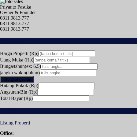
Priyanto Pastika
Owner & Founder
0811.9813.777
0811.9813.777
0811.9813.777
Hitung KPR
Harga Properti (Rp)
Uang Muka (Rp)
Bunga/tahun(ex: 6.5)
jangka waktu(tahun)
Hitung angsuran
Hutang Pokok (Rp)
Angsuran/Bln (Rp)
Total Bayar (Rp)
Download
Listing
Properti
Office: