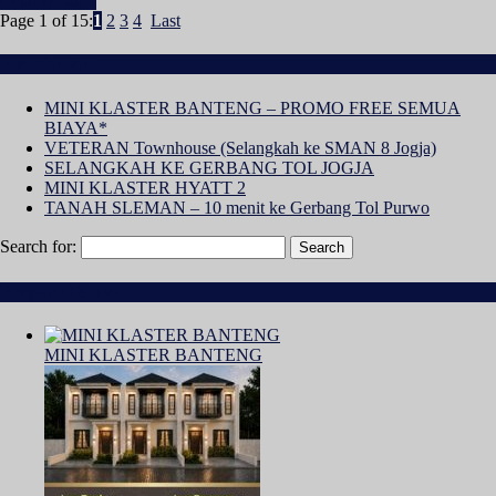
Lihat Detail »
Page 1 of 15:
1
2
3
4
Last
Info Terbaru
MINI KLASTER BANTENG – PROMO FREE SEMUA
BIAYA*
VETERAN Townhouse (Selangkah ke SMAN 8 Jogja)
SELANGKAH KE GERBANG TOL JOGJA
MINI KLASTER HYATT 2
TANAH SLEMAN – 10 menit ke Gerbang Tol Purwo
Search for:
Properti Terbaru
MINI KLASTER BANTENG