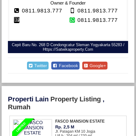
Owner & Founder
0811.9813.777
0811.9813.777
0811.9813.777
Cepit Baru No. 268 D Condongcatur Sleman Yogyakarta 55283 /
Https://satwikaproperty.com
Twitter
Facebook
Google+
Properti Lain
Property Listing
,
Rumah
FASCO MANSION ESTATE
LIMITED
Rp. 2,5 M
Jl. Palagan KM 10 Jogja
Lt/Lb : 204 m² / 220 m²