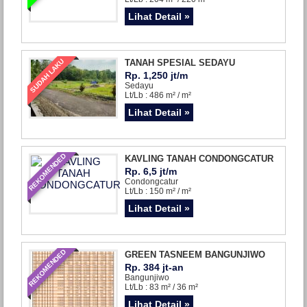
Lihat Detail »
SUDAH LAKU
TANAH SPESIAL SEDAYU
Rp. 1,250 jt/m
Sedayu
Lt/Lb : 486 m² / m²
Lihat Detail »
REKOMENDED
KAVLING TANAH CONDONGCATUR
Rp. 6,5 jt/m
Condongcatur
Lt/Lb : 150 m² / m²
Lihat Detail »
REKOMENDED
GREEN TASNEEM BANGUNJIWO
Rp. 384 jt-an
Bangunjiwo
Lt/Lb : 83 m² / 36 m²
Lihat Detail »