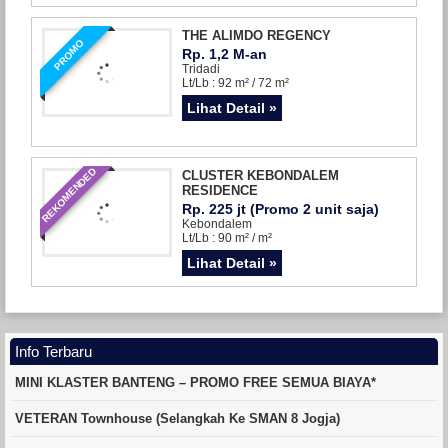
THE ALIMDO REGENCY
PROMO
Rp. 1,2 M-an
Tridadi
Lt/Lb : 92 m² / 72 m²
Lihat Detail »
REKOMENDED
CLUSTER KEBONDALEM
RESIDENCE
Rp. 225 jt (Promo 2 unit saja)
Kebondalem
Lt/Lb : 90 m² / m²
Lihat Detail »
Info Terbaru
MINI KLASTER BANTENG – PROMO FREE SEMUA BIAYA*
VETERAN Townhouse (Selangkah Ke SMAN 8 Jogja)