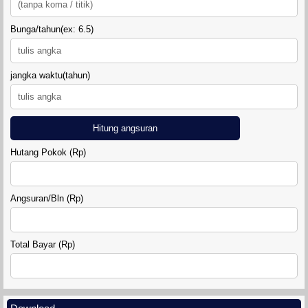
Bunga/tahun(ex: 6.5)
DIAMOND LAND SIDOARUM
jangka waktu(tahun)
Hitung angsuran
Hutang Pokok (Rp)
RUMAH GRIYA SAHABAT 7
Angsuran/Bln (Rp)
Total Bayar (Rp)