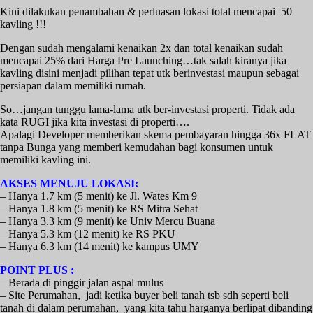
Kini dilakukan penambahan & perluasan lokasi total mencapai 50
kavling !!!
Dengan sudah mengalami kenaikan 2x dan total kenaikan sudah
mencapai 25% dari Harga Pre Launching…tak salah kiranya jika
kavling disini menjadi pilihan tepat utk berinvestasi maupun sebagai
persiapan dalam memiliki rumah.
So…jangan tunggu lama-lama utk ber-investasi properti. Tidak ada
kata RUGI jika kita investasi di properti….
Apalagi Developer memberikan skema pembayaran hingga 36x FLAT
tanpa Bunga yang memberi kemudahan bagi konsumen untuk
memiliki kavling ini.
AKSES MENUJU LOKASI:
– Hanya 1.7 km (5 menit) ke Jl. Wates Km 9
– Hanya 1.8 km (5 menit) ke RS Mitra Sehat
– Hanya 3.3 km (9 menit) ke Univ Mercu Buana
– Hanya 5.3 km (12 menit) ke RS PKU
– Hanya 6.3 km (14 menit) ke kampus UMY
POINT PLUS :
– Berada di pinggir jalan aspal mulus
– Site Perumahan, jadi ketika buyer beli tanah tsb sdh seperti beli
tanah di dalam perumahan, yang kita tahu harganya berlipat dibanding