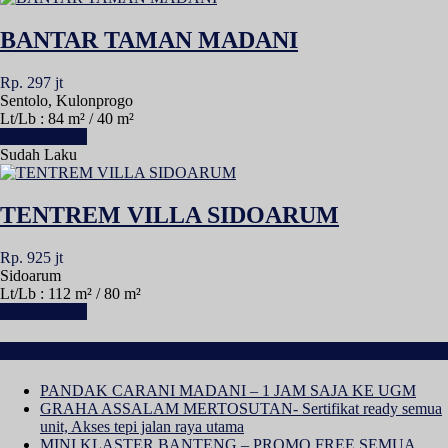
BANTAR TAMAN MADANI
Rp. 297 jt
Sentolo, Kulonprogo
Lt/Lb : 84 m² / 40 m²
Lihat Detail »
Sudah Laku
TENTREM VILLA SIDOARUM
Rp. 925 jt
Sidoarum
Lt/Lb : 112 m² / 80 m²
Lihat Detail »
Info Terbaru
PANDAK CARANI MADANI – 1 JAM SAJA KE UGM
GRAHA ASSALAM MERTOSUTAN- Sertifikat ready semua
unit, Akses tepi jalan raya utama
MINI KLASTER BANTENG – PROMO FREE SEMUA