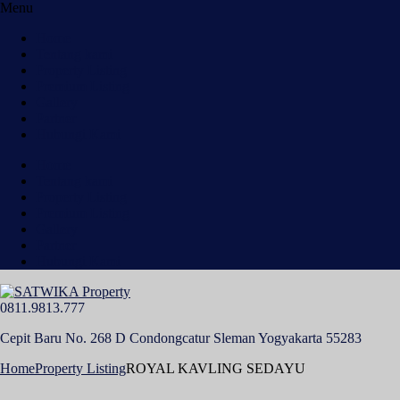
Menu
Home
Tentang kami
Property Listing
Premium Listing
Gallery
Partner
Hubungi Kami
Home
Tentang kami
Property Listing
Premium Listing
Gallery
Partner
Hubungi Kami
0811.9813.777
Cepit Baru No. 268 D Condongcatur Sleman Yogyakarta 55283
Home
Property Listing
ROYAL KAVLING SEDAYU