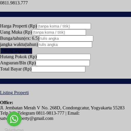
0811.9813.777
Hitung KPR
Harga Properti (Rp)
Uang Muka (Rp)
Bunga/tahun(ex: 6.5)
jangka waktu(tahun)
Hitung angsuran
Hutang Pokok (Rp)
Angsuran/Bln (Rp)
Total Bayar (Rp)
Download
Listing
Properti
Office:
Jl. Jembatan Merah V No. 268D, Condongcatur, Yogyakarta 55283
Telp WA Telegram 0811-9813-777 | Email:
satwikaproperty@gmail.com