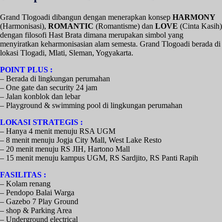
Grand Tlogoadi dibangun dengan menerapkan konsep
HARMONY
(Harmonisasi),
ROMANTIC
(Romantisme) dan
LOVE
(Cinta Kasih)
dengan filosofi Hast Brata dimana merupakan simbol yang
menyiratkan keharmonisasian alam semesta. Grand Tlogoadi berada di
lokasi Tlogadi, Mlati, Sleman, Yogyakarta.
POINT PLUS :
– Berada di lingkungan perumahan
– One gate dan security 24 jam
– Jalan konblok dan lebar
– Playground & swimming pool di lingkungan perumahan
LOKASI STRATEGIS :
– Hanya 4 menit menuju RSA UGM
– 8 menit menuju Jogja City Mall, West Lake Resto
– 20 menit menuju RS JIH, Hartono Mall
– 15 menit menuju kampus UGM, RS Sardjito, RS Panti Rapih
FASILITAS :
– Kolam renang
– Pendopo Balai Warga
– Gazebo 7 Play Ground
– shop & Parking Area
– Underground electrical