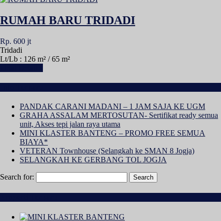
RUMAH BARU TRIDADI
Rp. 600 jt
Tridadi
Lt/Lb : 126 m² / 65 m²
Lihat Detail »
Info Terbaru
PANDAK CARANI MADANI – 1 JAM SAJA KE UGM
GRAHA ASSALAM MERTOSUTAN- Sertifikat ready semua
unit, Akses tepi jalan raya utama
MINI KLASTER BANTENG – PROMO FREE SEMUA
BIAYA*
VETERAN Townhouse (Selangkah ke SMAN 8 Jogja)
SELANGKAH KE GERBANG TOL JOGJA
Search for:
Properti Terbaru