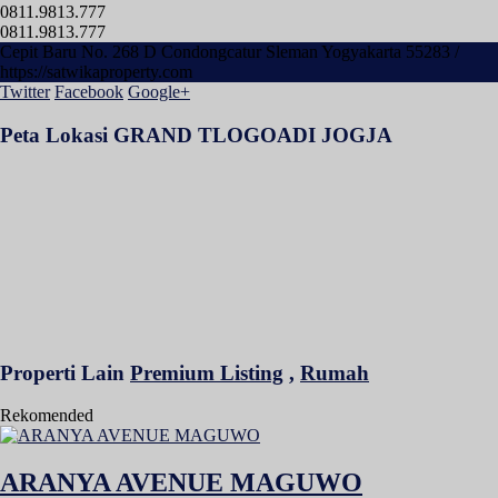
0811.9813.777
0811.9813.777
Cepit Baru No. 268 D Condongcatur Sleman Yogyakarta 55283 /
https://satwikaproperty.com
Twitter
Facebook
Google+
Peta Lokasi GRAND TLOGOADI JOGJA
Properti Lain
Premium Listing
,
Rumah
Rekomended
ARANYA AVENUE MAGUWO