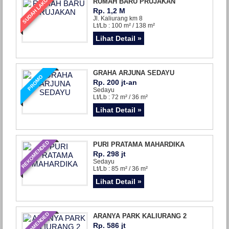
SUDAH LAKU
RUMAH BARU PRUJAKAN
Rp. 1,2 M
Jl. Kaliurang km 8
Lt/Lb : 100 m² / 138 m²
Lihat Detail »
GRAHA ARJUNA SEDAYU
PROMO
Rp. 200 jt-an
Sedayu
Lt/Lb : 72 m² / 36 m²
Lihat Detail »
REKOMENDED
PURI PRATAMA MAHARDIKA
Rp. 298 jt
Sedayu
Lt/Lb : 85 m² / 36 m²
Lihat Detail »
REKOMENDED
ARANYA PARK KALIURANG 2
Rp. 586 jt