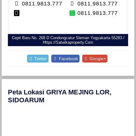
0811.9813.777
0811.9813.777
0811.9813.777
Cepit Baru No. 268 D Condongcatur Sleman Yogyakarta 55283 /
Https://satwikaproperty.com
Twitter
Facebook
Google+
Peta Lokasi GRIYA MEJING LOR,
SIDOARUM