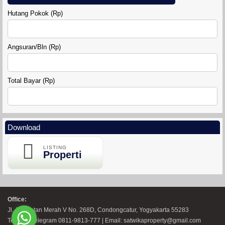
Hutang Pokok (Rp)
DIAMOND LAND SIDOARUM
Angsuran/Bln (Rp)
Total Bayar (Rp)
Download
RUMAH GRIYA SAHABAT 7
LISTING
Properti
Office:
Jl. Jembatan Merah V No. 268D, Condongcatur, Yogyakarta 55283
Telp WA Telegram 0811-9813-777 | Email: satwikaproperty@gmail.com