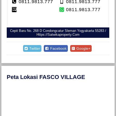
0811.9813.777
0811.9813.777
0811.9813.777
Cepit Baru No. 268 D Condongcatur Sleman Yogyakarta 55283 /
Https://satwikaproperty.com
Twitter
Facebook
Google+
Peta Lokasi FASCO VILLAGE