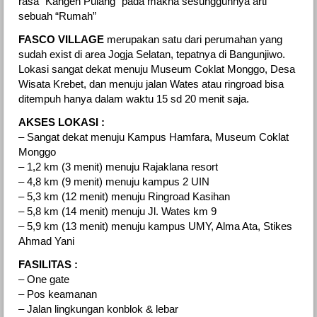
rasa “Kangen Pulang” pada makna sesungguhnya arti
sebuah “Rumah”
FASCO VILLAGE
merupakan satu dari perumahan yang
sudah exist di area Jogja Selatan, tepatnya di Bangunjiwo.
Lokasi sangat dekat menuju Museum Coklat Monggo, Desa
Wisata Krebet, dan menuju jalan Wates atau ringroad bisa
ditempuh hanya dalam waktu 15 sd 20 menit saja.
AKSES LOKASI :
– Sangat dekat menuju Kampus Hamfara, Museum Coklat
Monggo
– 1,2 km (3 menit) menuju Rajaklana resort
– 4,8 km (9 menit) menuju kampus 2 UIN
– 5,3 km (12 menit) menuju Ringroad Kasihan
– 5,8 km (14 menit) menuju Jl. Wates km 9
– 5,9 km (13 menit) menuju kampus UMY, Alma Ata, Stikes
Ahmad Yani
FASILITAS :
– One gate
– Pos keamanan
– Jalan lingkungan konblok & lebar