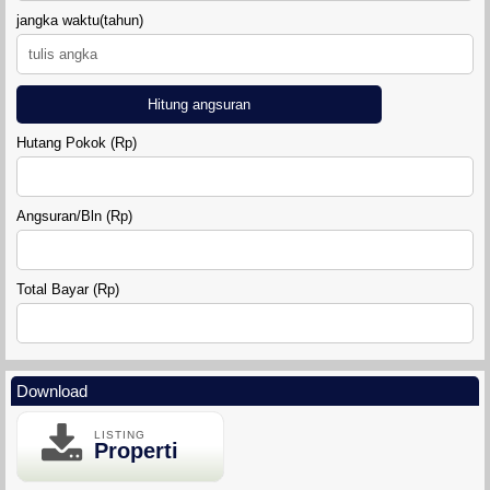
jangka waktu(tahun)
Hitung angsuran
Hutang Pokok (Rp)
DIAMOND LAND SIDOARUM
Angsuran/Bln (Rp)
RUMAH GRIYA SAHABAT 7
Total Bayar (Rp)
Download
LISTING
Properti
MINI KLASTER MADUREJO PRAMBANAN