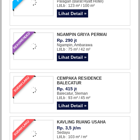
Palagan (Barat Hyatt Hotel)
Lt/Lb : 123 m² / 100 m²
Lihat Detail »
REKOMENDED
NGAMPIN GRIYA PERMAI
Rp. 290 jt
Ngampin, Ambarawa
Lt/Lb : 75 m² / 42 m²
Lihat Detail »
SUDAH LAKU
CEMPAKA RESIDENCE
BALECATUR
Rp. 415 jt
Balecatur, Sleman
Lt/Lb : 93 m² / 45 m²
Lihat Detail »
SUDAH LAKU
KAVLING RUANG USAHA
Rp. 3,5 jt/m
Sedayu
Lt/Lb : 103 m² / m²