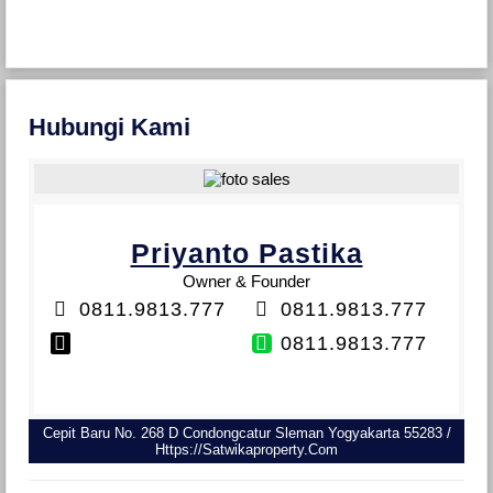
Hubungi Kami
Priyanto Pastika
Owner & Founder
0811.9813.777
0811.9813.777
0811.9813.777
Cepit Baru No. 268 D Condongcatur Sleman Yogyakarta 55283 /
Https://satwikaproperty.com