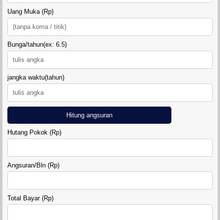
Uang Muka (Rp)
Bunga/tahun(ex: 6.5)
TANAH SIDOMULYO SLEMAN
jangka waktu(tahun)
Hitung angsuran
Hutang Pokok (Rp)
DIAMOND LAND SIDOARUM
Angsuran/Bln (Rp)
Total Bayar (Rp)