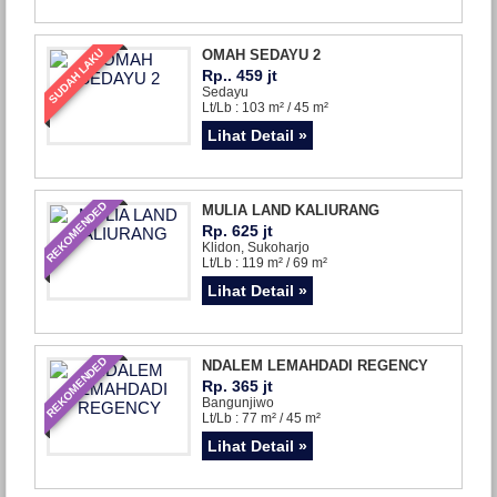
SUDAH LAKU
OMAH SEDAYU 2
Rp.. 459 jt
Sedayu
Lt/Lb : 103 m² / 45 m²
Lihat Detail »
REKOMENDED
MULIA LAND KALIURANG
Rp. 625 jt
Klidon, Sukoharjo
Lt/Lb : 119 m² / 69 m²
Lihat Detail »
REKOMENDED
NDALEM LEMAHDADI REGENCY
Rp. 365 jt
Bangunjiwo
Lt/Lb : 77 m² / 45 m²
Lihat Detail »