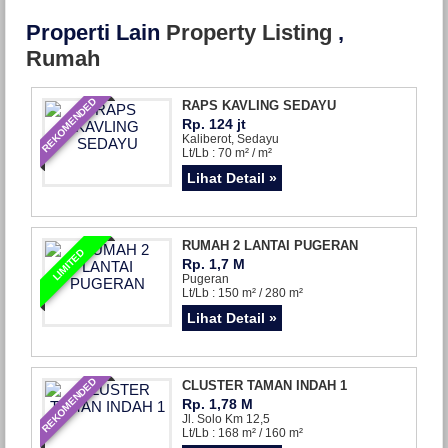
Properti Lain
Property Listing
,
Rumah
REKOMENDED
RAPS KAVLING SEDAYU
Rp. 124 jt
Kaliberot, Sedayu
Lt/Lb : 70 m² / m²
Lihat Detail »
RUMAH 2 LANTAI PUGERAN
LIMITED
Rp. 1,7 M
Pugeran
Lt/Lb : 150 m² / 280 m²
Lihat Detail »
REKOMENDED
CLUSTER TAMAN INDAH 1
Rp. 1,78 M
Jl. Solo Km 12,5
Lt/Lb : 168 m² / 160 m²