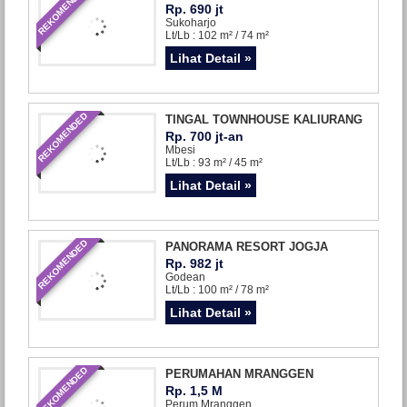
REKOMENDED
Rp. 690 jt
Sukoharjo
Lt/Lb : 102 m² / 74 m²
Lihat Detail »
REKOMENDED
TINGAL TOWNHOUSE KALIURANG
Rp. 700 jt-an
Mbesi
Lt/Lb : 93 m² / 45 m²
Lihat Detail »
REKOMENDED
PANORAMA RESORT JOGJA
Rp. 982 jt
Godean
Lt/Lb : 100 m² / 78 m²
Lihat Detail »
REKOMENDED
PERUMAHAN MRANGGEN
Rp. 1,5 M
Perum Mranggen