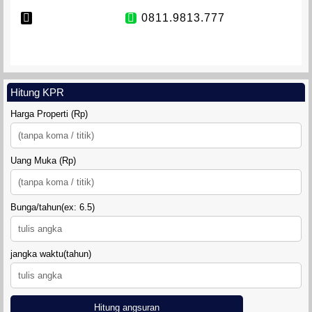
0811.9813.777
Hitung KPR
Harga Properti (Rp)
TANAH SIDOMULYO SLEMAN
Uang Muka (Rp)
Bunga/tahun(ex: 6.5)
DIAMOND LAND SIDOARUM
jangka waktu(tahun)
Hitung angsuran