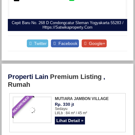
Cepit Baru No. 268 D Condongcatur Sleman Yogyakarta 55283 /
Https://satwikaproperty.com
Twitter
Facebook
Google+
Properti Lain
Premium Listing
,
Rumah
REKOMENDED
MUTIARA JAMBON VILLAGE
Rp. 330 jt
Sedayu
Lt/Lb : 84 m² / 45 m²
Lihat Detail »