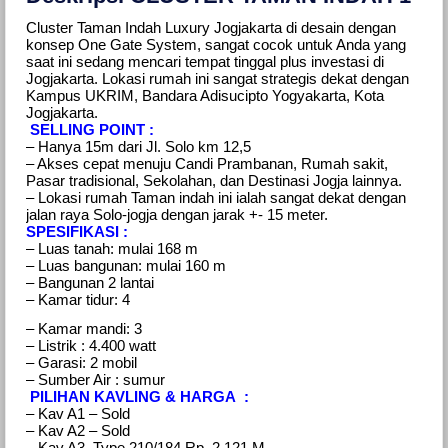
Cluster Taman Indah Luxury Jogjakarta di desain dengan
konsep One Gate System, sangat cocok untuk Anda yang
saat ini sedang mencari tempat tinggal plus investasi di
Jogjakarta. Lokasi rumah ini sangat strategis dekat dengan
Kampus UKRIM, Bandara Adisucipto Yogyakarta, Kota
Jogjakarta.
SELLING POINT :
– Hanya 15m dari Jl. Solo km 12,5
– Akses cepat menuju Candi Prambanan, Rumah sakit,
Pasar tradisional, Sekolahan, dan Destinasi Jogja lainnya.
– Lokasi rumah Taman indah ini ialah sangat dekat dengan
jalan raya Solo-jogja​ dengan jarak +- 15 meter.
SPESIFIKASI :
– Luas tanah: mulai 168 m
– Luas bangunan: mulai 160 m
– Bangunan 2 lantai
– Kamar tidur: 4
– Kamar mandi: 3
– Listrik : 4.400 watt
– Garasi: 2 mobil
– Sumber Air : sumur
PILIHAN KAVLING & HARGA :
– Kav A1 – Sold
– Kav A2 – Sold
– Kav A3, Type 210/184 Rp. 2,121 M