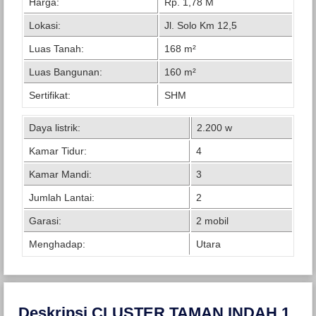
Harga:
Rp. 1,78 M
Lokasi:
Jl. Solo Km 12,5
Luas Tanah:
168 m²
Luas Bangunan:
160 m²
Sertifikat:
SHM
Daya listrik:
2.200 w
Kamar Tidur:
4
Kamar Mandi:
3
Jumlah Lantai:
2
Garasi:
2 mobil
Menghadap:
Utara
Deskripsi CLUSTER TAMAN INDAH 1