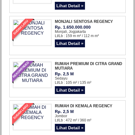
Lihat Detail »
SUDAH LAKU
MONJALI SENTOSA REGENCY
Rp. 1.650.000.000
Monjali, Jogjakarta
Lt/Lb : 159 m m² / 112 m m²
Lihat Detail »
REKOMENDED
RUMAH PREMIUM DI CITRA GRAND
MUTIARA
Rp. 2,5 M
Sedayu
Lt/Lb : 105 m² / 135 m²
Lihat Detail »
SUDAH LAKU
RUMAH DI KEMALA REGENCY
Rp. 2,5 M
Jombor
Lt/Lb : 472 m² / 360 m²
Lihat Detail »