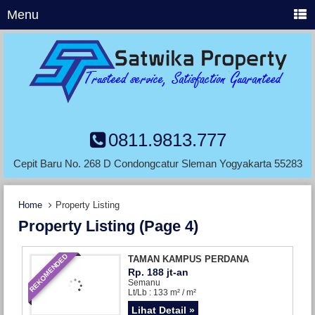
Menu
0811.9813.777
Cepit Baru No. 268 D Condongcatur Sleman Yogyakarta 55283
Home
Property Listing
Property Listing (page 4)
REKOMENDED
TAMAN KAMPUS PERDANA
Rp. 188 jt-an
Semanu
Lt/Lb : 133 m² / m²
Lihat Detail »