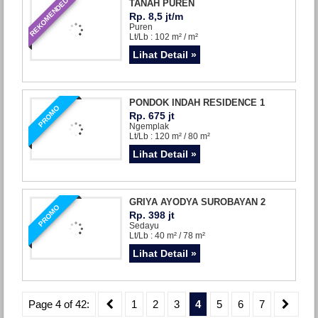
REKOMENDED
TANAH PUREN
Rp. 8,5 jt/m
Puren
Lt/Lb : 102 m² / m²
Lihat Detail »
PONDOK INDAH RESIDENCE 1
PROMO
Rp. 675 jt
Ngemplak
Lt/Lb : 120 m² / 80 m²
Lihat Detail »
GRIYA AYODYA SUROBAYAN 2
PROMO
Rp. 398 jt
Sedayu
Lt/Lb : 40 m² / 78 m²
Lihat Detail »
Page 4 of 42:
1
2
3
4
5
6
7