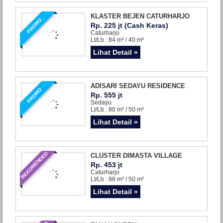
KLASTER BEJEN CATURHARJO
PROMO
Rp. 225 jt (Cash Keras)
Caturharjo
Lt/Lb : 84 m² / 40 m²
Lihat Detail »
ADISARI SEDAYU RESIDENCE
PROMO
Rp. 555 jt
Sedayu
Lt/Lb : 80 m² / 50 m²
Lihat Detail »
REKOMENDED
CLUSTER DIMASTA VILLAGE
Rp. 453 jt
Caturharjo
Lt/Lb : 88 m² / 50 m²
Lihat Detail »