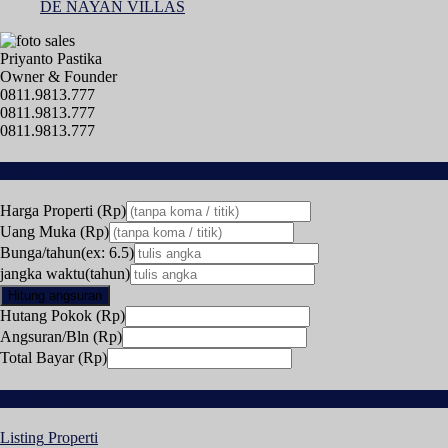
DE NAYAN VILLAS
Priyanto Pastika
Owner & Founder
0811.9813.777
0811.9813.777
0811.9813.777
Hitung KPR
Harga Properti (Rp)
Uang Muka (Rp)
Bunga/tahun(ex: 6.5)
jangka waktu(tahun)
Hitung angsuran
Hutang Pokok (Rp)
Angsuran/Bln (Rp)
Total Bayar (Rp)
Download
Listing
Properti