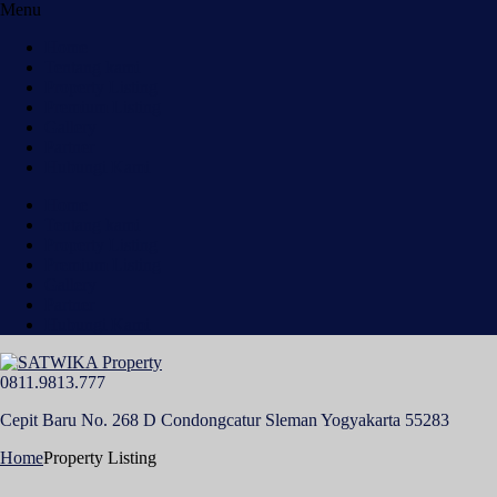
Menu
Home
Tentang kami
Property Listing
Premium Listing
Gallery
Partner
Hubungi Kami
Home
Tentang kami
Property Listing
Premium Listing
Gallery
Partner
Hubungi Kami
0811.9813.777
Cepit Baru No. 268 D Condongcatur Sleman Yogyakarta 55283
Home
Property Listing