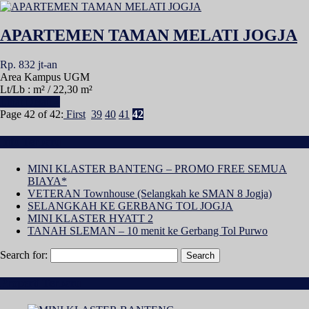
APARTEMEN TAMAN MELATI JOGJA
Rp. 832 jt-an
Area Kampus UGM
Lt/Lb : m² / 22,30 m²
Lihat Detail »
Page 42 of 42:
First
39
40
41
42
Info Terbaru
MINI KLASTER BANTENG – PROMO FREE SEMUA
BIAYA*
VETERAN Townhouse (Selangkah ke SMAN 8 Jogja)
SELANGKAH KE GERBANG TOL JOGJA
MINI KLASTER HYATT 2
TANAH SLEMAN – 10 menit ke Gerbang Tol Purwo
Search for:
Properti Terbaru