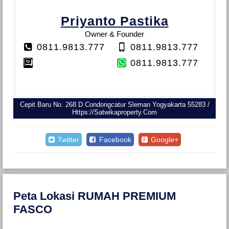
Priyanto Pastika
Owner & Founder
0811.9813.777
0811.9813.777
0811.9813.777
Cepit Baru No. 268 D Condongcatur Sleman Yogyakarta 55283 /
Https://satwikaproperty.com
Twitter
Facebook
Google+
Peta Lokasi RUMAH PREMIUM
FASCO