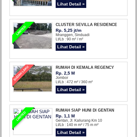
Lihat Detail »
CLUSTER SEVILLA RESIDENCE
LIMITED
Rp. 5,25 jt/m
Mranggen, Sinduadi
Lt/Lb : 90 m² / m²
Lihat Detail »
SUDAH LAKU
RUMAH DI KEMALA REGENCY
Rp. 2,5 M
Jombor
Lt/Lb : 472 m² / 360 m²
Lihat Detail »
RUMAH SIAP HUNI DI GENTAN
LIMITED
Rp. 1,1 M
Gentan, Jl. Kaliurang Km 10
Lt/Lb : 140 m m² / 75 m m²
Lihat Detail »