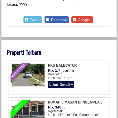
lokasi. ????
Twitter
Facebook
Google+
Properti Terbaru
REKOMENDED
RKS BALECATUR
Rp. 1,7 jt-an/m
Balecatur
Lt/Lb : 107 m² / m²
Lihat Detail »
RUMAH LIMASAN DI NGEMPLAK
LIMITED
Rp. 340 jt
Ngemplak
Lt/Lb : 147 m m² / Full Bangunan m²