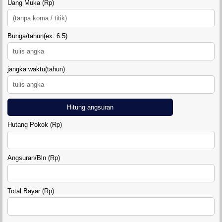
Uang Muka (Rp)
Bunga/tahun(ex: 6.5)
DIAMOND LAND SIDOARUM
jangka waktu(tahun)
Hitung angsuran
Hutang Pokok (Rp)
RUMAH GRIYA SAHABAT 7
Angsuran/Bln (Rp)
Total Bayar (Rp)