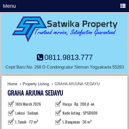
Menu
0811.9813.777
Cepit Baru No. 268 D Condongcatur Sleman Yogyakarta 55283
Home
Property Listing
GRAHA ARJUNA SEDAYU
GRAHA ARJUNA SEDAYU
16th March 2026
Harga : Rp. 200 jt-an
Lokasi : Sedayu
Kode listing : SPSB609
L.Tanah : 72 m²
L.Bangunan : 36 m²