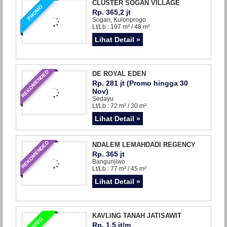
CLUSTER SOGAN VILLAGE
PROMO
Rp. 365,2 jt
Sogan, Kulonprogo
Lt/Lb : 197 m² / 48 m²
Lihat Detail »
REKOMENDED
DE ROYAL EDEN
Rp. 281 jt (Promo hingga 30
Nov)
Sedayu
Lt/Lb : 72 m² / 30 m²
Lihat Detail »
REKOMENDED
NDALEM LEMAHDADI REGENCY
Rp. 365 jt
Bangunjiwo
Lt/Lb : 77 m² / 45 m²
Lihat Detail »
KAVLING TANAH JATISAWIT
LIMITED
Rp. 1,5 jt/m