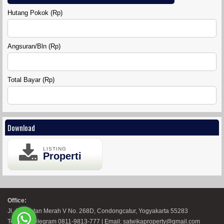
Hutang Pokok (Rp)
RUMAH GRIYA SAHABAT 7
Angsuran/Bln (Rp)
MINI KLASTER MADUREJO PRAMBANAN
Total Bayar (Rp)
Download
LISTING
Properti
MINI KLASTER HYATT 2
Office:
Jl. Jembatan Merah V No. 268D, Condongcatur, Yogyakarta 55283
Telp WA Telegram 0811-9813-777 | Email: satwikaproperty@gmail.com