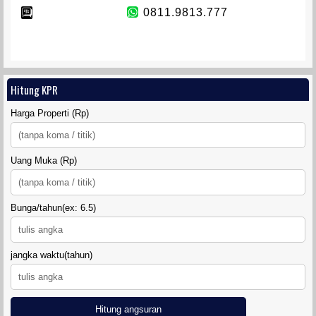
0811.9813.777
TANAH SIDOMULYO SLEMAN
Hitung KPR
Harga Properti (Rp)
DIAMOND LAND SIDOARUM
Uang Muka (Rp)
Bunga/tahun(ex: 6.5)
jangka waktu(tahun)
Hitung angsuran