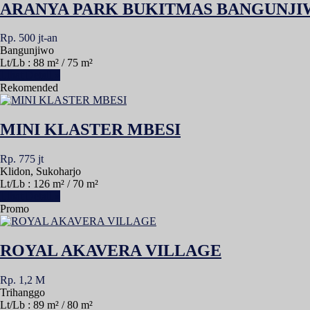
ARANYA PARK BUKITMAS BANGUNJ
Rp. 500 jt-an
Bangunjiwo
Lt/Lb : 88 m² / 75 m²
Lihat Detail »
Rekomended
MINI KLASTER MBESI
Rp. 775 jt
Klidon, Sukoharjo
Lt/Lb : 126 m² / 70 m²
Lihat Detail »
Promo
ROYAL AKAVERA VILLAGE
Rp. 1,2 M
Trihanggo
Lt/Lb : 89 m² / 80 m²