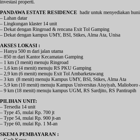
investasi properti.
PANDAWA ESTATE RESIDENCE
hadir untuk menyediakan hunia
– Lahan datar
– Lingkungan klaster 14 unit
– Dekat dengan Ringroad & rencana Exit Tol Gamping
– Dekat dengan kampus UMY, BSI, Stikes, Alma Ata, Unisa
AKSES LOKASI :
– Hanya 500 m dari jalan utama
– 850 m dari Kantor Kecamatan Gamping
– 1 km (3 menit) menuju Ringroad
– 1,6 km (4 menit) menuju RS PKU Gamping
– 2,9 km (6 menit) menuju Exit Tol Ambarketawang
– 3 km (8 menit) menuju Kampus UMY, BSI, Stikes, Alma Ata
– 5,9 km (10 menit) menuju Kampus Universitas Aisyiyah, Malioboro 
– 9 km (18 menit) menuju kampus UGM, RS Sardjito, RS Pantirapih
PILIHAN UNIT:
– Tersedia 14 unit
– Type 45, mulai Rp. 700 jt
– Type 54, mulai Rp. 900 jt-an
– Type 60, mulai Rp. 1 M-an
SKEMA PEMBAYARAN :
– Cash Keras