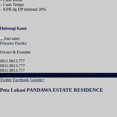
– Cash Tempo
– KPR dg DP minimal 20%
Hubungi Kami
Priyanto Pastika
Owner & Founder
0811.9813.777
0811.9813.777
0811.9813.777
Cepit Baru No. 268 D Condongcatur Sleman Yogyakarta 55283 / https:
Twitter
Facebook
Google+
Peta Lokasi PANDAWA ESTATE RESIDENCE