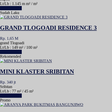
Lt/Lb : 1.145 m m² / m²
Lihat Detail »
Sudah Laku
GRAND TLOGOADI RESIDENCE 3
Rp. 1,65 M
grand Tlogoadi
Lt/Lb : 149 m² / 100 m²
Lihat Detail »
Rekomended
MINI KLASTER SRIBITAN
Rp. 340 jt
Sribitan
Lt/Lb : 77 m² / 45 m²
Lihat Detail »
Promo