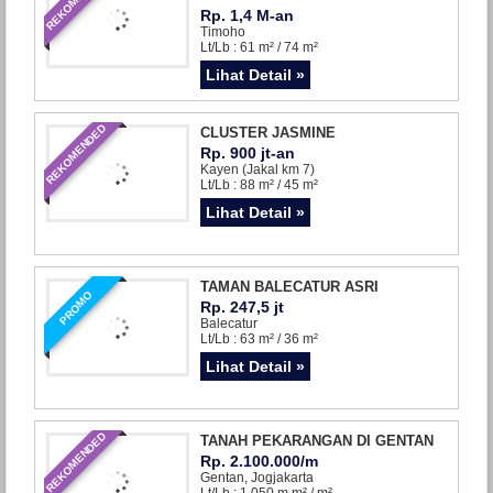
Rp. 1,4 M-an
Timoho
Lt/Lb : 61 m² / 74 m²
Lihat Detail »
REKOMENDED
CLUSTER JASMINE
Rp. 900 jt-an
Kayen (Jakal km 7)
Lt/Lb : 88 m² / 45 m²
Lihat Detail »
TAMAN BALECATUR ASRI
PROMO
Rp. 247,5 jt
Balecatur
Lt/Lb : 63 m² / 36 m²
Lihat Detail »
REKOMENDED
TANAH PEKARANGAN DI GENTAN
Rp. 2.100.000/m
Gentan, Jogjakarta
Lt/Lb : 1.050 m m² / m²