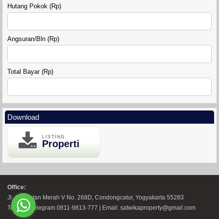
Hutang Pokok (Rp)
Angsuran/Bln (Rp)
Total Bayar (Rp)
Download
LISTING
Properti
Office:
Jl. Jembatan Merah V No. 268D, Condongcatur, Yogyakarta 55283
Telp WA Telegram 0811-9813-777 | Email: satwikaproperty@gmail.com