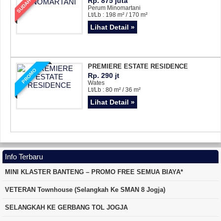
SUDAH LAKU
Rp. 875 juta
Perum Minomartani
Lt/Lb : 198 m² / 170 m²
Lihat Detail »
PREMIERE ESTATE RESIDENCE
PROMO
Rp. 290 jt
Wates
Lt/Lb : 80 m² / 36 m²
Lihat Detail »
Info Terbaru
MINI KLASTER BANTENG – PROMO FREE SEMUA BIAYA*
VETERAN Townhouse (Selangkah Ke SMAN 8 Jogja)
SELANGKAH KE GERBANG TOL JOGJA