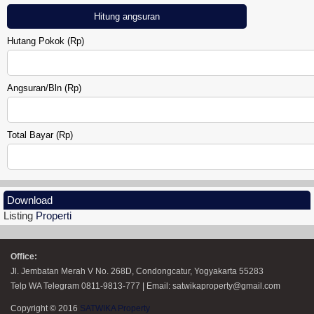
Hitung angsuran
Hutang Pokok (Rp)
RUMAH GRIYA SAHABAT 7
Angsuran/Bln (Rp)
Total Bayar (Rp)
Download
Listing
Properti
MINI KLASTER MADUREJO PRAMBANAN
Office:
Jl. Jembatan Merah V No. 268D, Condongcatur, Yogyakarta 55283
Telp WA Telegram 0811-9813-777 | Email: satwikaproperty@gmail.com
Copyright © 2016
SATWIKA Property