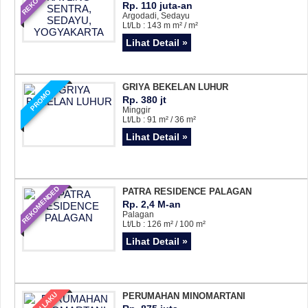
Rp. 110 juta-an
Argodadi, Sedayu
Lt/Lb : 143 m m² / m²
Lihat Detail »
GRIYA BEKELAN LUHUR
PROMO
Rp. 380 jt
Minggir
Lt/Lb : 91 m² / 36 m²
Lihat Detail »
REKOMENDED
PATRA RESIDENCE PALAGAN
Rp. 2,4 M-an
Palagan
Lt/Lb : 126 m² / 100 m²
Lihat Detail »
PERUMAHAN MINOMARTANI