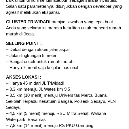
baik untuk di huni sendiri ataupun sebagai sarana investasi.
Salah satu parameternya, ditunjukkan dengan developer yang
agresif melakukan ek
spansi.
CLUSTER TRIWIDADI
menjadi jawaban yang tepat buat
Anda yang selama ini merasa kesulitan untuk mencari rumah
murah di Jogja.
SELLING POINT :
– Dekat dengan akses jalan aspal
– Jalan lingkungan 5 meter
– Sangat cocok untuk rumah murah
– Hanya 7 menit saja ke jalan nasional
AKSES LOKASI :
– Hanya 45 m dari Jl. Triwidadi
– 3,3 km menuju Jl. Wates km 9,5
– 3,9 km (10 menit) menuju Universitas Mercu Buana,
Sekolah Terpadu Kesatuan Bangsa, Polsesk Sedayu, PLN
Sedayu
– 4,5 km (9 menit) menuju RSU Mitra Sehat, Wahana
Waterpark, Basarnas
– 7,8 km (14 menit) menuju RS PKU Gamping