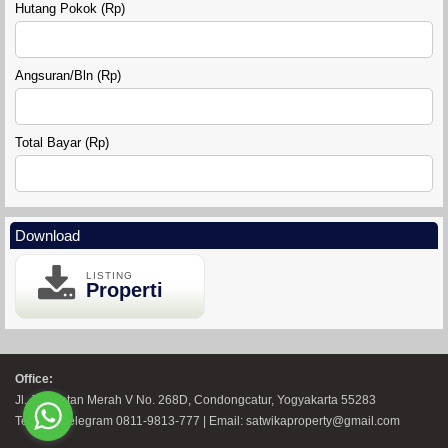
Hutang Pokok (Rp)
Angsuran/Bln (Rp)
Total Bayar (Rp)
Download
LISTING
Properti
Office:
Jl. Jembatan Merah V No. 268D, Condongcatur, Yogyakarta 55283
Telp WA Telegram 0811-9813-777 | Email: satwikaproperty@gmail.com