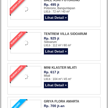
SUDAH LAKU
BALE ASRI POTORONO
Rp. 495 jt
Potorono, Banguntapan
Lt/Lb : 72 m² / 40 m²
Lihat Detail »
SUDAH LAKU
TENTREM VILLA SIDOARUM
Rp. 925 jt
Sidoarum
Lt/Lb : 112 m² / 80 m²
Lihat Detail »
SUDAH LAKU
MINI KLASTER MLATI
Rp. 617 jt
Mlati
Lt/Lb : 104 m² / 45 m²
Lihat Detail »
GRIYA FLORA AMARTA
PROMO
Rp. 700 jt-an