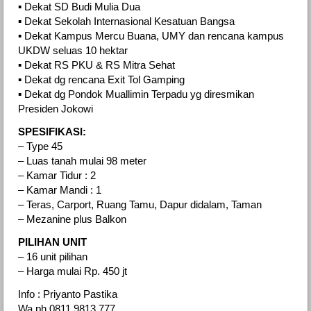
▪︎ Dekat SD Budi Mulia Dua
▪︎ Dekat Sekolah Internasional Kesatuan Bangsa
▪︎ Dekat Kampus Mercu Buana, UMY dan rencana kampus
UKDW seluas 10 hektar
▪︎ Dekat RS PKU & RS Mitra Sehat
▪︎ Dekat dg rencana Exit Tol Gamping
▪︎ Dekat dg Pondok Muallimin Terpadu yg diresmikan
Presiden Jokowi
SPESIFIKASI:
– Type 45
– Luas tanah mulai 98 meter
– Kamar Tidur : 2
– Kamar Mandi : 1
– Teras, Carport, Ruang Tamu, Dapur didalam, Taman
– Mezanine plus Balkon
PILIHAN UNIT
– 16 unit pilihan
– Harga mulai Rp. 450 jt
Info : Priyanto Pastika
Wa ph 0811.9813.777