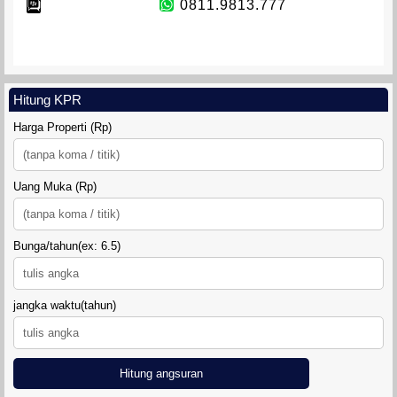
0811.9813.777
Hitung KPR
Harga Properti (Rp)
Uang Muka (Rp)
Bunga/tahun(ex: 6.5)
jangka waktu(tahun)
Hitung angsuran