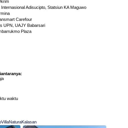
Ukrim
 Internasional Adisucipto, Statsiun KA Maguwo
rmina
ransmart Carefour
us UPN, UAJY Babarsari
Ambarrukmo Plaza
iantaranya:
ja
aktu waktu
oVillaNaturaKalasan