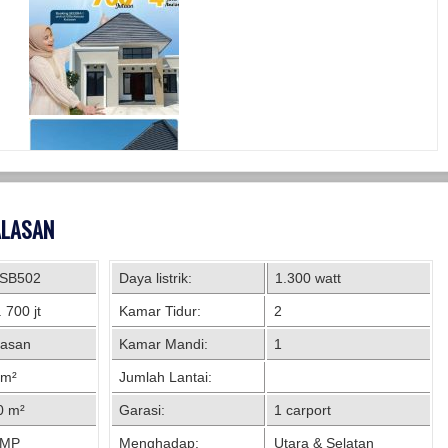
KALASAN
SB502
Daya listrik:
1.300 watt
 700 jt
Kamar Tidur:
2
lasan
Kamar Mandi:
1
 m²
Jumlah Lantai:
0 m²
Garasi:
1 carport
MP
Menghadap:
Utara & Selatan