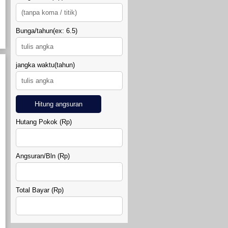
DIAMOND LAND SIDOARUM
Bunga/tahun(ex: 6.5)
jangka waktu(tahun)
Hitung angsuran
RUMAH GRIYA SAHABAT 7
Hutang Pokok (Rp)
Angsuran/Bln (Rp)
Total Bayar (Rp)
MINI KLASTER MADUREJO
PRAMBANAN