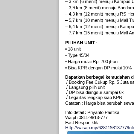
– 3 km (6 menit) menuju Kampus 
– 3,9 km (8 menit) menuju Bandara
– 4,3 km (12 menit) menuju RS He
– 5,7 km (10 menit) menuju Mall T
– 6,4 km (12 menit) menuju Kamp
– 7,7 km (15 menit) menuju Mall 
PILIHAN UNIT :
▪︎ 18 unit
▪︎ Type 45/94
▪︎ Harga mulai Rp. 700 jt-an
▪︎ Bisa KPR dengan DP mulai 10%
Dapatkan berbagai kemudahan d
√ Booking Fee Cukup Rp. 5 Juta sa
√ Langsung pilih unit
√ DP bisa diangsur sampai 6x
√ Legalitas lengkap siap KPR
Catatan : Harga bisa berubah sew
Info detail : Priyanto Pastika
Wa ph 0811-9813-777
Fast Respon klik
Http://wasap.my/628119813777/Inf