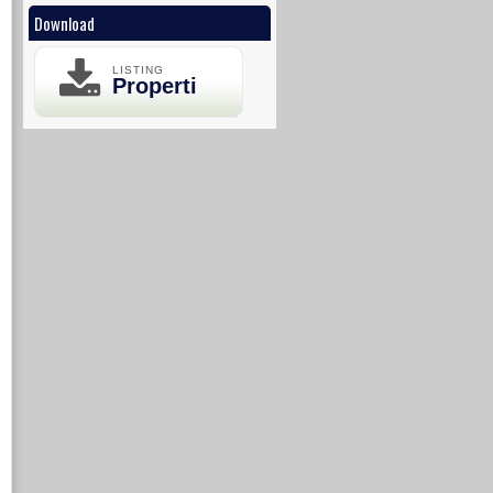
Download
LISTING
Properti
MINI KLASTER HYATT 2
KAVLING DIAMOND