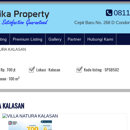
0811
Cepit Baru No. 268 D Condo
ting
Premium Listing
Gallery
Partner
Hubungi Kami
TURA KALASAN
 Rp. 700 jt
Lokasi : Kalasan
Kode listing : SPSB502
unan : 100 m²
RA KALASAN