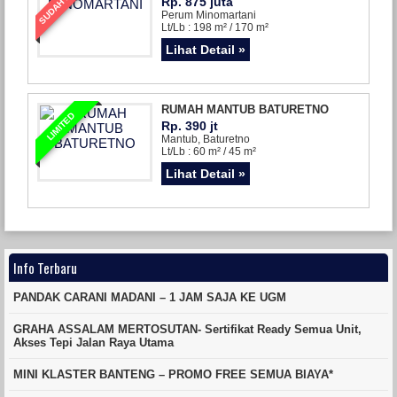
SUDAH LAKU
Rp. 875 juta
Perum Minomartani
Lt/Lb : 198 m² / 170 m²
Lihat Detail »
RUMAH MANTUB BATURETNO
LIMITED
Rp. 390 jt
Mantub, Baturetno
Lt/Lb : 60 m² / 45 m²
Lihat Detail »
Info Terbaru
PANDAK CARANI MADANI – 1 JAM SAJA KE UGM
GRAHA ASSALAM MERTOSUTAN- Sertifikat Ready Semua Unit,
Akses Tepi Jalan Raya Utama
MINI KLASTER BANTENG – PROMO FREE SEMUA BIAYA*