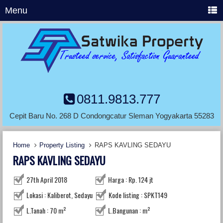
Menu
0811.9813.777
Cepit Baru No. 268 D Condongcatur Sleman Yogyakarta 55283
Home
Property Listing
RAPS KAVLING SEDAYU
RAPS KAVLING SEDAYU
27th April 2018
Harga : Rp. 124 jt
Lokasi : Kaliberot, Sedayu
Kode listing : SPKT149
L.Tanah : 70 m²
L.Bangunan : m²