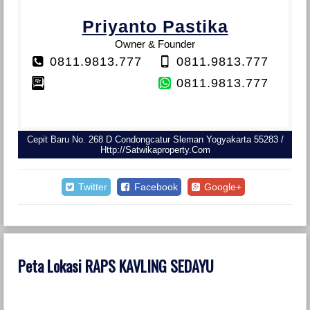
Priyanto Pastika
Owner & Founder
0811.9813.777
0811.9813.777
0811.9813.777
Cepit Baru No. 268 D Condongcatur Sleman Yogyakarta 55283 /
Http://satwikaproperty.com
Twitter
Facebook
Google+
Peta Lokasi RAPS KAVLING SEDAYU