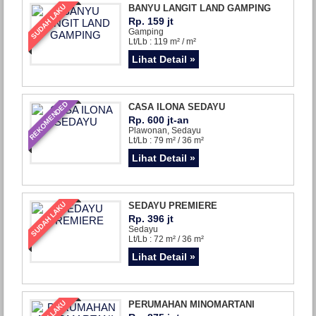
SUDAH LAKU
BANYU LANGIT LAND GAMPING
Rp. 159 jt
Gamping
Lt/Lb : 119 m² / m²
Lihat Detail »
REKOMENDED
CASA ILONA SEDAYU
Rp. 600 jt-an
Plawonan, Sedayu
Lt/Lb : 79 m² / 36 m²
Lihat Detail »
SUDAH LAKU
SEDAYU PREMIERE
Rp. 396 jt
Sedayu
Lt/Lb : 72 m² / 36 m²
Lihat Detail »
PERUMAHAN MINOMARTANI