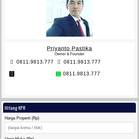
VETERAN TOWNHOUSE
Priyanto Pastika
Owner & Founder
0811.9813.777
0811.9813.777
0811.9813.777
TANAH SIDOMULYO SLEMAN
Hitung KPR
Harga Properti (Rp)
DIAMOND LAND SIDOARUM
Uang Muka (Rp)