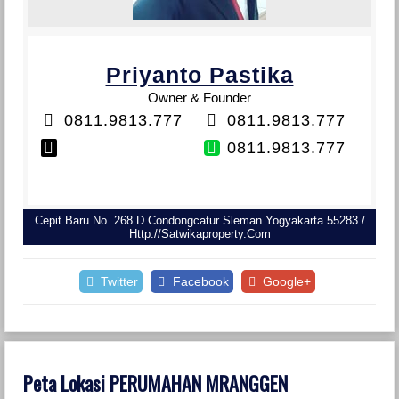
Priyanto Pastika
Owner & Founder
0811.9813.777
0811.9813.777
0811.9813.777
Cepit Baru No. 268 D Condongcatur Sleman Yogyakarta 55283 /
Http://satwikaproperty.com
Twitter
Facebook
Google+
Peta Lokasi PERUMAHAN MRANGGEN