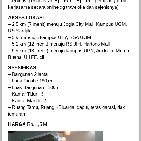
– Potensi penghasilan Rp. 10 jt – Rp. 15 jt perbulan (belum
kerjasama secara online dg traveloka dan sejenisnya)
AKSES LOKASI :
– 2,5 km (7 menit) menuju Jogja City Mall, Kampus UGM,
RS Sardjito
– 3 km menuju kampus UTY, RSA UGM
– 5,1 km (12 menit) menuju RS JIH, Hartono Mall
– 5,9 km (13 menit) menuju kampus UPN, Amikom, Mercu
Buana, UII FE, dll
SPESIFIKASI :
– Bangunan 2 lantai
– Luas Tanah : 180 m
– Luas Bangunan : 100m
– Kamar Tidur : 3
– Kamar Mandi : 2
– Ruang Tamu, Ruang KEluarga, dapur, teras garasi, dak
jemuran
HARGA
Rp. 1,5 M