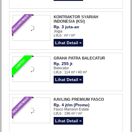
REKOMENDED
KONTRAKTOR SYARIAH
INDONESIA (KSI)
Rp. 3 juta-an
Jogja
Lt/Lb : m² / m²
Lihat Detail »
GRAHA PATRA BALECATUR
LIMITED
Rp. 255 jt
Balecatur
Lt/Lb : 114 m² / 40 m²
Lihat Detail »
REKOMENDED
KAVLING PREMIUM FASCO
Rp. 4 jt/m (Promo)
Fasco Mansion Estate
Lt/Lb : 196 m² / m²
Lihat Detail »