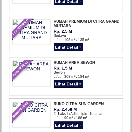
Lihat Detail »
REKOMENDED
RUMAH PREMIUM DI CITRA GRAND
MUTIARA
Rp. 2,5 M
Sedayu
Lt/Lb : 105 m² / 135 m²
Lihat Detail »
REKOMENDED
RUMAH AREA SEWON
Rp. 1,5 M
Sewon
Lt/Lb : 308 m² / 184 m²
Lihat Detail »
REKOMENDED
RUKO CITRA SUN GARDEN
Rp. 2,456 M
Jl. Laksda Adisucipto - Kalasan
Lt/Lb : 90 m² / 188 m²
Lihat Detail »