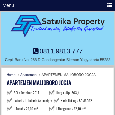
Menu
0811.9813.777
Cepit Baru No. 268 D Condongcatur Sleman Yogyakarta 55283
Home
Apartemen
APARTEMEN MALIOBORO JOGJA
APARTEMEN MALIOBORO JOGJA
30th October 2017
Harga : Rp. 363 jt
Lokasi : Jl. Laksda Adisucipto
Kode listing : SPMA092
L.Tanah : 22,10 m²
L.Bangunan : 22,10 m²