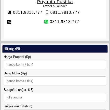
Priyanto Pastika
Owner & Founder
0811.9813.777
0811.9813.777
0811.9813.777
TANAH SIDOMULYO SLEMAN
Hitung KPR
Harga Properti (Rp)
Uang Muka (Rp)
Bunga/tahun(ex: 6.5)
DIAMOND LAND SIDOARUM
jangka waktu(tahun)