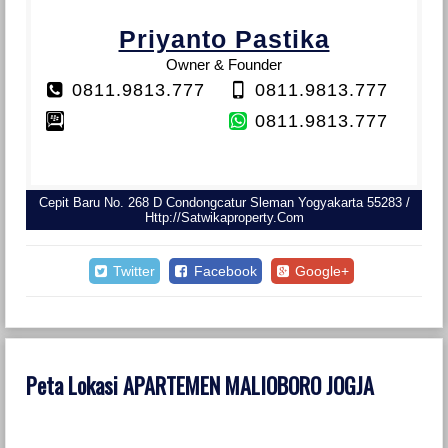
Priyanto Pastika
Owner & Founder
0811.9813.777
0811.9813.777
0811.9813.777
Cepit Baru No. 268 D Condongcatur Sleman Yogyakarta 55283 /
Http://satwikaproperty.com
Twitter
Facebook
Google+
Peta Lokasi APARTEMEN MALIOBORO JOGJA