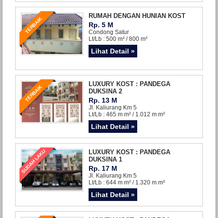
RUMAH DENGAN HUNIAN KOST
TERBAIK
Rp. 5 M
Condong Satur
Lt/Lb : 500 m² / 800 m²
Lihat Detail »
LUXURY KOST : PANDEGA
TERBAIK
DUKSINA 2
Rp. 13 M
Jl. Kaliurang Km 5
Lt/Lb : 465 m m² / 1.012 m m²
Lihat Detail »
SUDAH LAKU
LUXURY KOST : PANDEGA
DUKSINA 1
Rp. 17 M
Jl. Kaliurang Km 5
Lt/Lb : 644 m m² / 1.320 m m²
Lihat Detail »