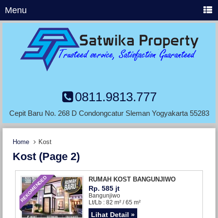
Menu
0811.9813.777
Cepit Baru No. 268 D Condongcatur Sleman Yogyakarta 55283
Home
Kost
Kost (page 2)
REKOMENDED
RUMAH KOST BANGUNJIWO
Rp. 585 jt
Bangunjiwo
Lt/Lb : 82 m² / 65 m²
Lihat Detail »