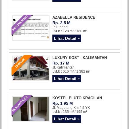
REKOMENDED
AZABELLA RESIDENCE
Rp. 2,5 M
Puluhdadi
Lt/Lb : 128 m² / 180 m²
Lihat Detail »
LUXURY KOST : KALIMANTAN
TERBAIK
Rp. 17 M
Jl. Kalimantan
Lt/Lb : 616 m² / 1.382 m²
Lihat Detail »
REKOMENDED
KOSTEL PLUTO KRAGILAN
Rp. 1,95 M
Jl. Magelang Km 4,5 YK
Lt/Lb : 135 m² / 195 m²
Lihat Detail »