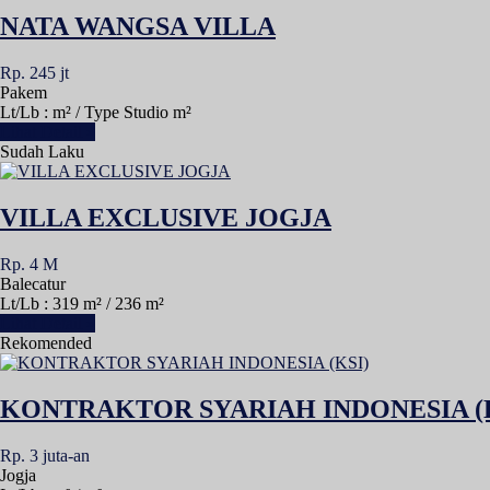
NATA WANGSA VILLA
Rp. 245 jt
Pakem
Lt/Lb : m² / Type Studio m²
Lihat Detail »
Sudah Laku
VILLA EXCLUSIVE JOGJA
Rp. 4 M
Balecatur
Lt/Lb : 319 m² / 236 m²
Lihat Detail »
Rekomended
KONTRAKTOR SYARIAH INDONESIA (K
Rp. 3 juta-an
Jogja