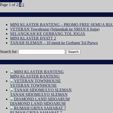
Lihat Detail »
Page 1 of 2:
1
2
Info Terbaru
MINI KLASTER BANTENG – PROMO FREE SEMUA BIA
VETERAN Townhouse (Selangkah ke SMAN 8 Jogja)
SELANGKAH KE GERBANG TOL JOGJA
MINI KLASTER HYATT 2
TANAH SLEMAN – 10 menit ke Gerbang Tol Purwo
Search for:
Properti Terbaru
MINI KLASTER BANTENG
VETERAN TOWNHOUSE
TANAH SIDOMULYO SLEMAN
DIAMOND LAND SIDOARUM
RUMAH GRIYA SAHABAT 7