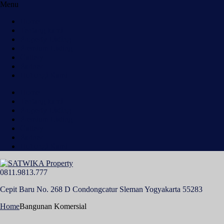
Menu
Home
Tentang kami
Property Listing
Premium Listing
Gallery
Partner
Hubungi Kami
Home
Tentang kami
Property Listing
Premium Listing
Gallery
Partner
Hubungi Kami
0811.9813.777
Cepit Baru No. 268 D Condongcatur Sleman Yogyakarta 55283
Home
Bangunan Komersial