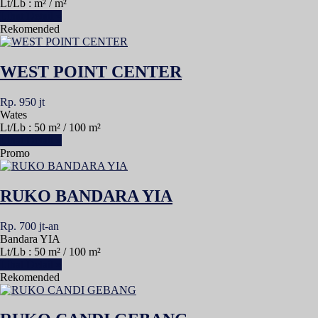
Lt/Lb : m² / m²
Lihat Detail »
Rekomended
WEST POINT CENTER
Rp. 950 jt
Wates
Lt/Lb : 50 m² / 100 m²
Lihat Detail »
Promo
RUKO BANDARA YIA
Rp. 700 jt-an
Bandara YIA
Lt/Lb : 50 m² / 100 m²
Lihat Detail »
Rekomended