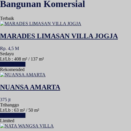
Bangunan Komersial
Terbaik
MARADES LIMASAN VILLA JOGJA
Rp. 4,5 M
Sedayu
Lt/Lb : 408 m² / 137 m²
Lihat Detail »
Rekomended
NUANSA AMARTA
375 jt
Trihanggo
Lt/Lb : 63 m² / 50 m²
Lihat Detail »
Limited